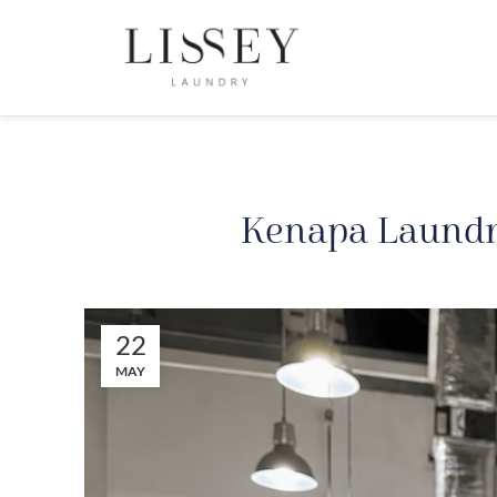
Kenapa Laundr
22
MAY